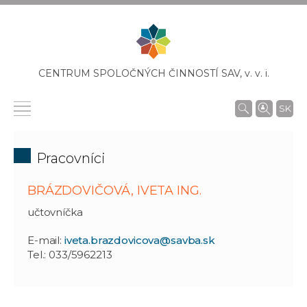
CENTRUM SPOLOČNÝCH ČINNOSTÍ SAV,
v. v. i.
SK
Pracovníci
BRÁZDOVIČOVÁ, IVETA ING.
učtovníčka
E-mail:
iveta.brazdovicova@savba.sk
Tel.: 033/5962213