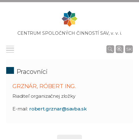
CENTRUM SPOLOČNÝCH ČINNOSTÍ SAV,
v. v. i.
SK
Pracovníci
GRZNÁR, RÓBERT ING.
Riaditeľ organizačnej zložky
E-mail:
robert.grznar@savba.sk