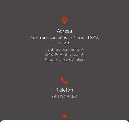
Adresa
Centrum spoločných činností SAV,
v. v. i.
Dúbravská cesta 9
845 35 Bratislava 45
Slovenská republika
Telefón
0911708483
E-mail