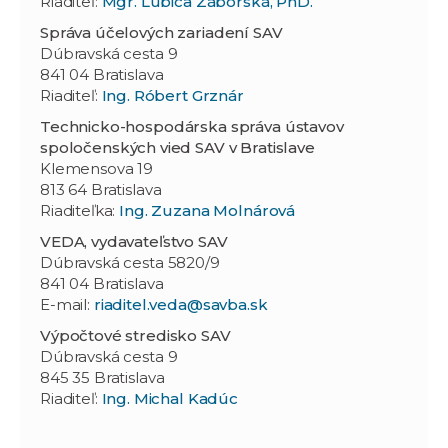
Riaditeľ:
Mgr. Ľubica Záborská, PhD.
Správa účelových zariadení SAV
Dúbravská cesta 9
841 04 Bratislava
Riaditeľ:
Ing. Róbert Grznár
Technicko-hospodárska správa ústavov
spoločenských vied SAV v Bratislave
Klemensova 19
813 64 Bratislava
Riaditeľka:
Ing. Zuzana Molnárová
VEDA, vydavateľstvo SAV
Dúbravská cesta 5820/9
841 04 Bratislava
E-mail:
riaditel.veda@savba.sk
Výpočtové stredisko SAV
Dúbravská cesta 9
845 35 Bratislava
Riaditeľ:
Ing. Michal Kadúc