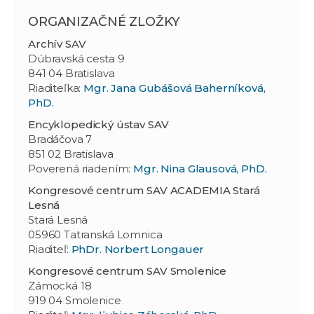
ORGANIZAČNÉ ZLOŽKY
Archív SAV
Dúbravská cesta 9
841 04 Bratislava
Riaditeľka:
Mgr. Jana Gubášová Baherníková,
PhD.
Encyklopedický ústav SAV
Bradáčova 7
851 02 Bratislava
Poverená riadením:
Mgr. Nina Glausová, PhD.
Kongresové centrum SAV ACADEMIA Stará
Lesná
Stará Lesná
05960 Tatranská Lomnica
Riaditeľ:
PhDr. Norbert Longauer
Kongresové centrum
SAV
Smolenice
Zámocká 18
919 04 Smolenice