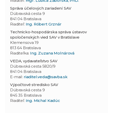
Riaditeľ:
Mgr. Ľubica Záborská, PhD.
Správa účelových zariadení SAV
Dúbravská cesta 9
841 04 Bratislava
Riaditeľ:
Ing. Róbert Grznár
Technicko-hospodárska správa ústavov
spoločenských vied SAV v Bratislave
Klemensova 19
813 64 Bratislava
Riaditeľka:
Ing. Zuzana Molnárová
VEDA, vydavateľstvo SAV
Dúbravská cesta 5820/9
841 04 Bratislava
E-mail:
riaditel.veda@savba.sk
Výpočtové stredisko SAV
Dúbravská cesta 9
845 35 Bratislava
Riaditeľ:
Ing. Michal Kadúc