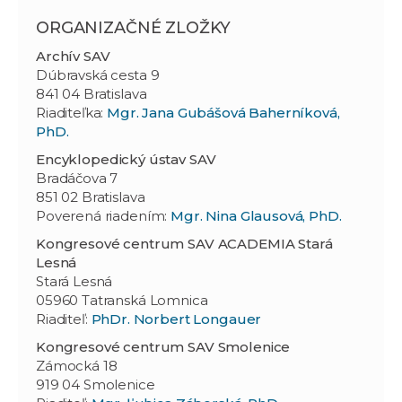
ORGANIZAČNÉ ZLOŽKY
Archív SAV
Dúbravská cesta 9
841 04 Bratislava
Riaditeľka:
Mgr. Jana Gubášová Baherníková,
PhD.
Encyklopedický ústav SAV
Bradáčova 7
851 02 Bratislava
Poverená riadením:
Mgr. Nina Glausová, PhD.
Kongresové centrum SAV ACADEMIA Stará
Lesná
Stará Lesná
05960 Tatranská Lomnica
Riaditeľ:
PhDr. Norbert Longauer
Kongresové centrum
SAV
Smolenice
Zámocká 18
919 04 Smolenice