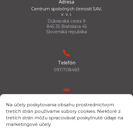
Adresa
Centrum spoločných činností SAV,
v. v. i.
Dúbravská cesta 9
845 35 Bratislava 45
Slovenská republika
Telefón
0911708483
E-mail
Na účely poskytovania obsahu prostredníctvom
csc.info@savba.sk
tretích strán používame súbory cookies. Niektoré z
tretích strán môžu spracovávať poskytnuté údaje na
marketingové účely.