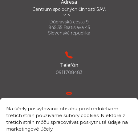
Adresa
Centrum spoločných činností SAV,
v. v. i.
Dúbravská cesta 9
845 35 Bratislava 45
Slovenská republika
Telefón
0911708483
E-mail
Na účely poskytovania obsahu prostredníctvom
csc.info@savba.sk
tretích strán používame súbory cookies. Niektoré z
tretích strán môžu spracovávať poskytnuté údaje na
marketingové účely.