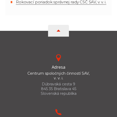
Rokovací poriadok správnej rady CSČ SAV, v. v. i.
Adresa
Centrum spoločných činností SAV,
v. v. i.
Dúbravská cesta 9
845 35 Bratislava 45
Slovenská republika