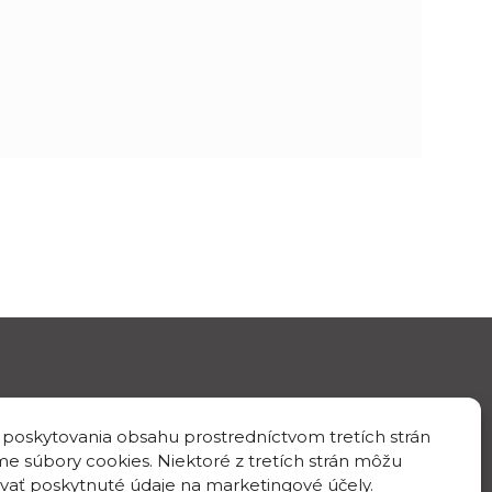
 poskytovania obsahu prostredníctvom tretích strán
IČO/DIČ
e súbory cookies. Niektoré z tretích strán môžu
IČO: 00398144
vať poskytnuté údaje na marketingové účely.
DIČ: 2020894843