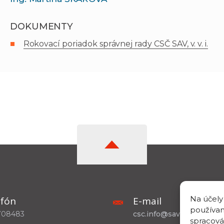
DOKUMENTY
Rokovací poriadok správnej rady CSČ SAV, v. v. i.
Na účely
efón
E-mail
používam
708483
csc.info@savba.sk
spracová