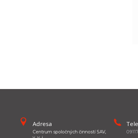
Adresa
Tel
Centrum spoločných činností SAV,
0911
v. v. i.