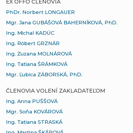
EX OFFO ČLENOVIA
PhDr. Norbert LONGAUER
Mgr. Jana GUBÁŠOVÁ BAHERNÍKOVÁ, PhD.
Ing. Michal KADÚC
Ing. Róbert GRZNÁR
Ing. Zuzana MOLNÁROVÁ
Ing. Tatiana ŠRÁMKOVÁ
Mgr. Ľubica ZÁBORSKÁ, PhD.
ČLENOVIA VOLENÍ ZAKLADATEĽOM
Ing. Anna PUŠŠOVÁ
Mgr. Soňa KOVÁROVÁ
Ing. Tatiana STRASKÁ
Ing. Martina ŠKÁROVÁ