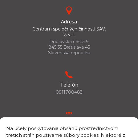
Adresa
Centrum spoločných činností SAV,
v. v. i.
Dúbravská cesta 9
845 35 Bratislava 45
Slovenská republika
Telefón
0911708483
E-mail
Na účely poskytovania obsahu prostredníctvom
csc.info@savba.sk
tretích strán používame súbory cookies. Niektoré z