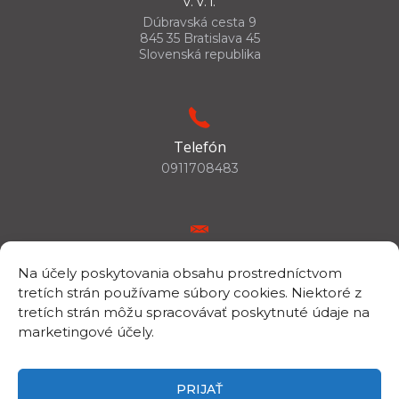
v. v. i.
Dúbravská cesta 9
845 35 Bratislava 45
Slovenská republika
Telefón
0911708483
E-mail
Na účely poskytovania obsahu prostredníctvom
csc.info@savba.sk
tretích strán používame súbory cookies. Niektoré z
tretích strán môžu spracovávať poskytnuté údaje na
marketingové účely.
IČO/DIČ
IČO: 00398144
PRIJAŤ